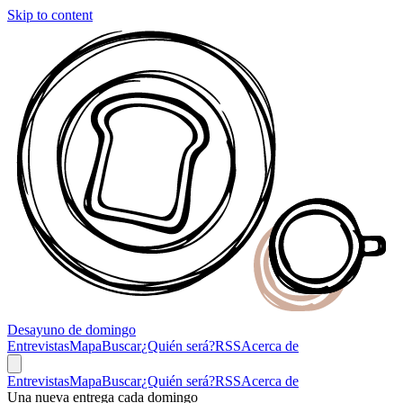
Skip to content
Desayuno
de domingo
Entrevistas
Mapa
Buscar
¿Quién será?
RSS
Acerca de
Entrevistas
Mapa
Buscar
¿Quién será?
RSS
Acerca de
Una nueva entrega cada domingo