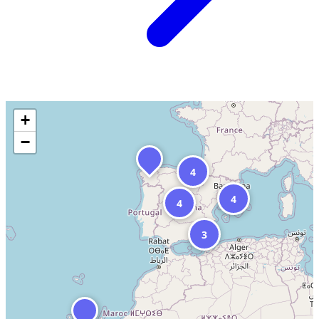
+
−
4
4
4
3