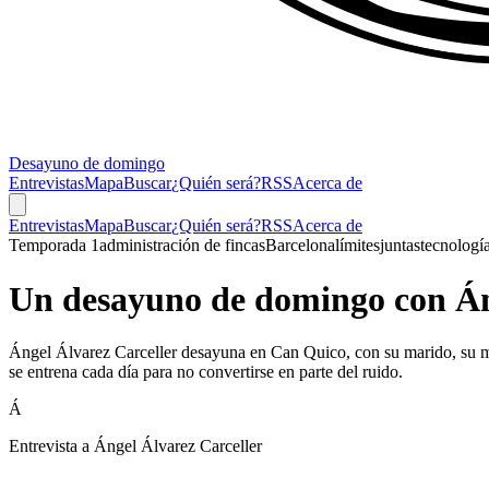
Desayuno
de domingo
Entrevistas
Mapa
Buscar
¿Quién será?
RSS
Acerca de
Entrevistas
Mapa
Buscar
¿Quién será?
RSS
Acerca de
Temporada 1
administración de fincas
Barcelona
límites
juntas
tecnologí
Un desayuno de domingo con
Án
Ángel Álvarez Carceller desayuna en Can Quico, con su marido, su ma
se entrena cada día para no convertirse en parte del ruido.
Á
Entrevista a Ángel Álvarez Carceller