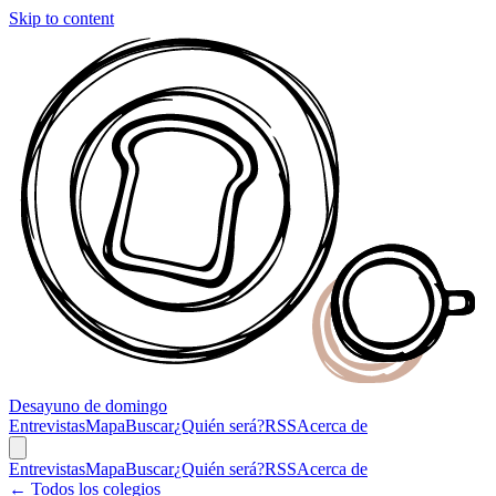
Skip to content
Desayuno
de domingo
Entrevistas
Mapa
Buscar
¿Quién será?
RSS
Acerca de
Entrevistas
Mapa
Buscar
¿Quién será?
RSS
Acerca de
← Todos los colegios