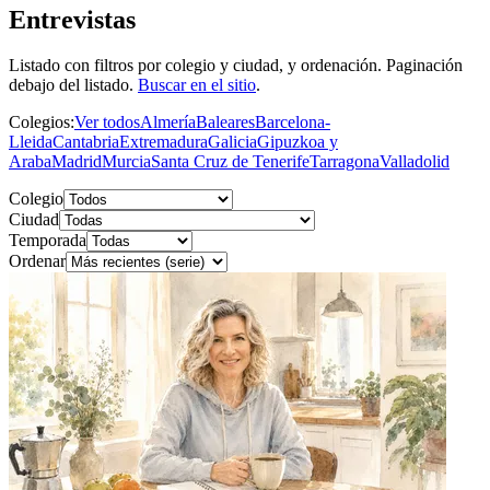
Entrevistas
Listado con filtros por colegio y ciudad, y ordenación. Paginación
debajo del listado.
Buscar en el sitio
.
Colegios:
Ver todos
Almería
Baleares
Barcelona-
Lleida
Cantabria
Extremadura
Galicia
Gipuzkoa y
Araba
Madrid
Murcia
Santa Cruz de Tenerife
Tarragona
Valladolid
Colegio
Ciudad
Temporada
Ordenar