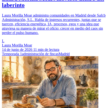
laberinto
Laura Morilla Moar administra comunidades en Madrid desde Safcb
Administración, S.L. Habla de ingresos recurrentes, juntas que se
tuercen, eficiencia energética, IA, procesos, egos y una idea que
atraviesa su manera de mirar el oficio: crecer en medio del caos sin
perder el pulso humano.
L
Laura Morilla Moar
14 de junio de 2026
11 min de lectura
Temporada 1
administración de fincas
Madrid