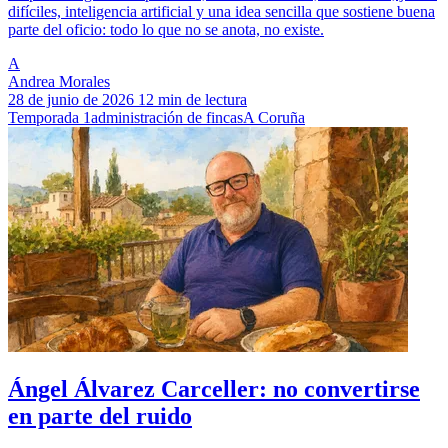
difíciles, inteligencia artificial y una idea sencilla que sostiene buena
parte del oficio: todo lo que no se anota, no existe.
A
Andrea Morales
28 de junio de 2026
12 min de lectura
Temporada 1
administración de fincas
A Coruña
Ángel Álvarez Carceller: no convertirse
en parte del ruido