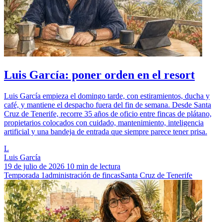
Luis García: poner orden en el resort
Luis García empieza el domingo tarde, con estiramientos, ducha y
café, y mantiene el despacho fuera del fin de semana. Desde Santa
Cruz de Tenerife, recorre 35 años de oficio entre fincas de plátano,
propietarios colocados con cuidado, mantenimiento, inteligencia
artificial y una bandeja de entrada que siempre parece tener prisa.
L
Luis García
19 de julio de 2026
10 min de lectura
Temporada 1
administración de fincas
Santa Cruz de Tenerife