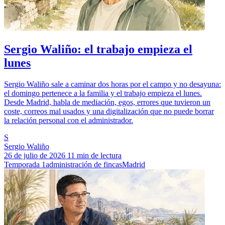
Sergio Waliño: el trabajo empieza el
lunes
Sergio Waliño sale a caminar dos horas por el campo y no desayuna:
el domingo pertenece a la familia y el trabajo empieza el lunes.
Desde Madrid, habla de mediación, egos, errores que tuvieron un
coste, correos mal usados y una digitalización que no puede borrar
la relación personal con el administrador.
S
Sergio Waliño
26 de julio de 2026
11 min de lectura
Temporada 1
administración de fincas
Madrid