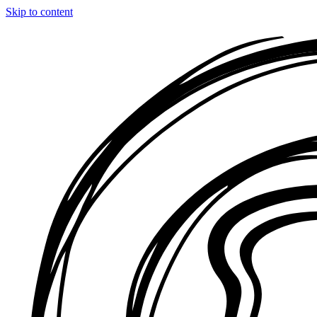
Skip to content