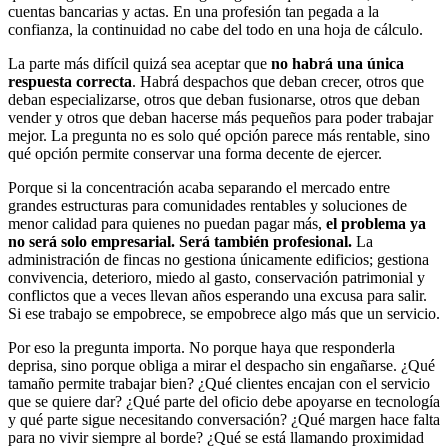
cuentas bancarias y actas. En una profesión tan pegada a la
confianza, la continuidad no cabe del todo en una hoja de cálculo.
La parte más difícil quizá sea aceptar que
no habrá una única
respuesta correcta
. Habrá despachos que deban crecer, otros que
deban especializarse, otros que deban fusionarse, otros que deban
vender y otros que deban hacerse más pequeños para poder trabajar
mejor. La pregunta no es solo qué opción parece más rentable, sino
qué opción permite conservar una forma decente de ejercer.
Porque si la concentración acaba separando el mercado entre
grandes estructuras para comunidades rentables y soluciones de
menor calidad para quienes no puedan pagar más,
el problema ya
no será solo empresarial. Será también profesional.
La
administración de fincas no gestiona únicamente edificios; gestiona
convivencia, deterioro, miedo al gasto, conservación patrimonial y
conflictos que a veces llevan años esperando una excusa para salir.
Si ese trabajo se empobrece, se empobrece algo más que un servicio.
Por eso la pregunta importa. No porque haya que responderla
deprisa, sino porque obliga a mirar el despacho sin engañarse. ¿Qué
tamaño permite trabajar bien? ¿Qué clientes encajan con el servicio
que se quiere dar? ¿Qué parte del oficio debe apoyarse en tecnología
y qué parte sigue necesitando conversación? ¿Qué margen hace falta
para no vivir siempre al borde? ¿Qué se está llamando proximidad