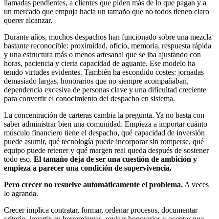
llamadas pendientes, a clientes que piden más de lo que pagan y a
un mercado que empuja hacia un tamaño que no todos tienen claro
querer alcanzar.
Durante años, muchos despachos han funcionado sobre una mezcla
bastante reconocible: proximidad, oficio, memoria, respuesta rápida
y una estructura más o menos artesanal que se iba ajustando con
horas, paciencia y cierta capacidad de aguante. Ese modelo ha
tenido virtudes evidentes. También ha escondido costes: jornadas
demasiado largas, honorarios que no siempre acompañaban,
dependencia excesiva de personas clave y una dificultad creciente
para convertir el conocimiento del despacho en sistema.
La concentración de carteras cambia la pregunta. Ya no basta con
saber administrar bien una comunidad. Empieza a importar cuánto
músculo financiero tiene el despacho, qué capacidad de inversión
puede asumir, qué tecnología puede incorporar sin romperse, qué
equipo puede retener y qué margen real queda después de sostener
todo eso.
El tamaño deja de ser una cuestión de ambición y
empieza a parecer una condición de supervivencia.
Pero crecer no resuelve automáticamente el problema.
A veces
lo agranda.
Crecer implica contratar, formar, ordenar procesos, documentar
criterio, invertir en herramientas, revisar honorarios y aceptar que