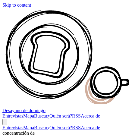
Skip to content
Desayuno
de domingo
Entrevistas
Mapa
Buscar
¿Quién será?
RSS
Acerca de
Entrevistas
Mapa
Buscar
¿Quién será?
RSS
Acerca de
concentración de