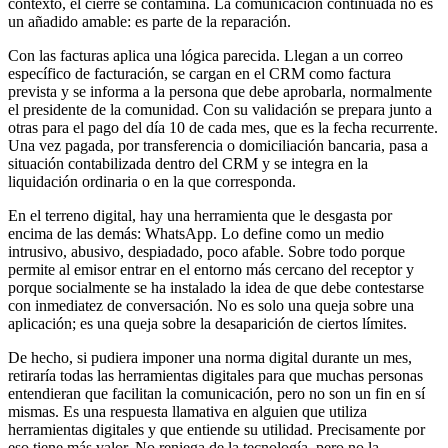
contexto, el cierre se contamina. La comunicación continuada no es
un añadido amable: es parte de la reparación.
Con las facturas aplica una lógica parecida. Llegan a un correo
específico de facturación, se cargan en el CRM como factura
prevista y se informa a la persona que debe aprobarla, normalmente
el presidente de la comunidad. Con su validación se prepara junto a
otras para el pago del día 10 de cada mes, que es la fecha recurrente.
Una vez pagada, por transferencia o domiciliación bancaria, pasa a
situación contabilizada dentro del CRM y se integra en la
liquidación ordinaria o en la que corresponda.
En el terreno digital, hay una herramienta que le desgasta por
encima de las demás: WhatsApp. Lo define como un medio
intrusivo, abusivo, despiadado, poco afable. Sobre todo porque
permite al emisor entrar en el entorno más cercano del receptor y
porque socialmente se ha instalado la idea de que debe contestarse
con inmediatez de conversación. No es solo una queja sobre una
aplicación; es una queja sobre la desaparición de ciertos límites.
De hecho, si pudiera imponer una norma digital durante un mes,
retiraría todas las herramientas digitales para que muchas personas
entendieran que facilitan la comunicación, pero no son un fin en sí
mismas. Es una respuesta llamativa en alguien que utiliza
herramientas digitales y que entiende su utilidad. Precisamente por
eso tiene más valor. No reniega de la tecnología, pero no la