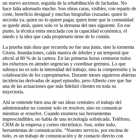
un nuevo ascensor, seguida de la rehabilitación de fachadas. No
hace falta adornarlo mucho. Son obras caras, visibles, con reparto de
coste, beneficio desigual y muchas biografías cruzadas: quien lo
necesita ya, quien no lo quiere pagar, quien teme que la comunidad
se quede atrás, quien solo ve la derrama del mes siguiente. En ese
punto, la técnica entra mezclada con la capacidad económica, el
miedo y la idea que cada propietario tiene de lo común.
La prueba más dura que recuerda no fue una junta, sino la tormenta
Gloria. Inundaciones, caída masiva de árboles y un temporal que
afectó al 80 % de la cartera. En las primeras horas centraron todos
los esfuerzos en atender urgencias y coordinar gremios. Lo que
subraya no es solo la intensidad del trabajo, sino la comprensión y la
colaboración de los copropietarios. Durante meses siguieron abiertas
incidencias derivadas de aquel episodio, pero Alberto cree que fue
una de las actuaciones que más fidelizó clientes en toda su
trayectoria.
Ahí se entiende bien una de sus ideas centrales: el trabajo del
administrador no consiste solo en resolver, sino en comunicar
mientras se resuelve. Cuando enumera sus herramientas
imprescindibles, no habla de una tecnología sofisticada. Teléfono,
CRM de la empresa y correo electrónico. Son, sobre todo,
herramientas de comunicación. “Nuestro servicio, por encima de
todo, es un trabajo de comunicación y de contacto directo con