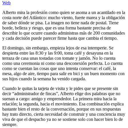
Web
Alberto mira la profesión como quien se asoma a un acantilado en la
costa norte del Atlántico: mucho viento, fuerte marea y la obligación
de saber dónde se pisa. La imagen no tiene nada de postal. Tiene
borde, belleza y riesgo, que es una forma bastante precisa de
describir lo que ocurre cuando administras más de 200 comunidades
y cada decisión puede parecer firme hasta que cambia el tiempo.
El domingo, sin embargo, empieza lejos de esa intemperie. Se
despierta entre las 8:30 y las 9:00, toma café y desayuna en la
terraza de casa unas tostadas con tomate y jamón. No lo cuenta
como una ceremonia ni como una desconexión perfecta. Lo cuenta
como se cuentan las cosas que uno intenta conservar: el café, la
mesa, algo de aire, tiempo para salir en bici y un buen momento con
sus hijos cuando la semana ha venido cargada.
Cuando le quitas la tarjeta de visita y le pides que se presente sin
decir “administrador de fincas”, Alberto elige dos palabras que no
suenan a cargo: amigo y emprendedor. La primera mira hacia la
relación; la segunda, hacia el movimiento. Esa combinación explica
bastante bien el resto de la conversación, porque en sus respuestas
hay trato directo, cierta necesidad de construir y una conciencia muy
viva de que el despacho ya no se sostiene solo con hacer bien lo de
siempre.