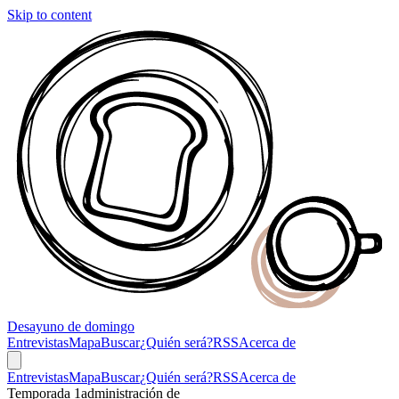
Skip to content
Desayuno
de domingo
Entrevistas
Mapa
Buscar
¿Quién será?
RSS
Acerca de
Entrevistas
Mapa
Buscar
¿Quién será?
RSS
Acerca de
Temporada 1
administración de