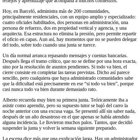
reflejos y aprendizaje que acompaña a muchos comienzos.
Hoy, en Barceló, administra más de 200 comunidades,
principalmente residenciales, con un equipo amplio y especializado:
cuatro oficiales habilitados, dos personas en administración, una
persona de refuerzo, dos en propiedad vertical y agencia, y una
arquitecta. Esa estructura no elimina la presión, pero permite repartir
el oficio en capas. Aun así, hay momentos que no se pueden delegar
del todo, sobre todo cuando una junta se tuerce.
Un día normal arranca repasando mensajes y cuentas bancarias.
Después llega el tramo crítico, que no se define por una hora exacta,
sino por la resolución de asuntos pendientes. Si todo va bien, el
cierre consiste en completar las tareas previstas. Dicho así parece
sencillo, pero cualquiera que haya administrado comunidades sabe
que la dificultad está precisamente en ese “si todo va bien”, porque
casi nunca todo va bien durante demasiado rato.
Alberto recuerda muy bien su primera junta. Teóricamente iba a
asistir como aprendiz, pero su supuesto tutor se bajó del carro la
noche anterior con una excusa vaga. Se presentó allí sin saber nada,
después de un año desastroso en el que apenas se había atendido
alguna incidencia. Le llovieron muchos palos. Tantos, que decidió
suspender la junta y volver la semana siguiente preparado.
La escena dice más que una explicación larga. Hay un administrador