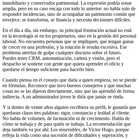
inmobiliario y conservador patrimonial. La expresión podría sonar
amplia, pero en su caso encaja con todo lo anterior: no habla solo de
responder incidencias, sino de acompañar un patrimonio común que
envejece, se transforma, se financia y necesita decisiones difíciles.
En el día a día, sin embargo, su principal frustración actual no está
en la tecnología ni en los propietarios, sino en la gestión del personal
laboral. No encuentra personas que se impliquen, que tengan ganas
de crecer en una profesión, y la rotación le resulta excesiva. Ese
problema aterriza de golpe cualquier discurso sobre el futuro.
Puedes tener CRM, automatización, cartera y visión, pero el
despacho se sostiene con gente que quiera aprender el oficio y
quedarse el tiempo suficiente para hacerlo bien.
Cuando piensa en el consejo que daría a quien empieza, no se pierde
en fórmulas. Reconoce que tuvo buenos consejeros y que muchas
cosas no se las dijeron directamente, sino que las aprendió de forma
indirecta. A un administrador joven le diría que jamás se rinda.
Y si dentro de veinte años alguien escribiera su perfil, le gustaría que
quedaran claras tres palabras: rigor, constancia y lealtad al cliente.
No habla de volumen, de facturación ni de crecimiento. Habla de
cómo se trabaja y de para quién se trabaja. La recomendación que
deja también va por ahí:
Los miserables
, de Victor Hugo, porque
refleja la vida como una sucesión de dificultades y superación, y