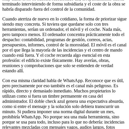
terminado interviniendo de forma subsidiaria y el coste de la obra se
habría disparado fuera del control de la comunidad.
Cuando aterriza de nuevo en lo cotidiano, la forma de priorizar sigue
siendo muy concreta. Si tuviera que quedarse solo con tres
herramientas, serían un ordenador, el móvil y el coche. Nada más,
pero tampoco menos. El ordenador concentra prácticamente todo el
despacho: contabilidad, programas de gestión, correos, actas,
presupuestos, informes, control de la morosidad. El móvil es el canal
por el que llega la mayoría de las incidencias y el centro de mando
cuando está fuera. Y el coche recuerda algo esencial en esta
profesión: el edificio existe físicamente. Hay averías, obras,
reuniones y comprobaciones que solo se entienden de verdad
estando allí.
Con esa misma claridad habla de WhatsApp. Reconoce que es útil,
pero precisamente por eso también es el canal más peligroso. Es
rápido, directo y demasiado inmediato. Muchos propietarios lo
utilizan como si fuera un timbre permanente en casa del
administrador. El doble check azul genera una expectativa absurda,
como si entre el mensaje y la solución solo debiera transcurrir un
minuto. Si pudiera imponer una norma digital durante un mes,
prohibiría WhatsApp. No porque sea una mala herramienta, sino
porque se usa para todo, incluso para lo que no debería: incidencias
relevantes mezcladas con mensajes vagos, audios largos, fotos