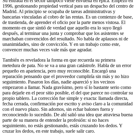
Su entrada en el sector tampoco viene envuelta en épica. Empezó en
1996, gestionando propiedad vertical para un despacho del centro de
Madrid. Al principio se ocupaba de tareas administrativas y
bancarias vinculadas al cobro de las rentas. Es un comienzo de base,
de trastienda, de aprender el oficio por la parte menos vistosa. El
momento en que sintió de verdad que aquello era lo suyo llegó
después, al terminar una junta y comprobar que los asistentes se
marchaban convencidos del resultado. No habla de aplausos ni de
unanimidades, sino de convicción. Y en un trabajo como este,
convencer muchas veces vale más que agradar.
También es reveladora la forma en que recuerda su primera
metedura de pata. No se va a una gran catástrofe. Habla de un error
pequeño en apariencia, pero muy reconocible. Encargó una
reparación pensando que el proveedor cumpliría sin más y no hizo
seguimiento. Pasaron los días, nadie apareció y los vecinos
empezaron a llamar. Nada gravísimo, pero sí lo bastante serio como
para dejarle en el peor sitio posible, el del que parece no controlar su
propio tablero. La corrección fue simple y exacta: llamada directa,
fecha cerrada, confirmación por escrito y aviso claro a la comunidad
con el nuevo plazo. Sin adornos, sin echar balones fuera y
reconociendo lo sucedido. De ahí salió una idea que atraviesa buena
parte de su manera de entender la profesión: si no haces
seguimiento, no estás gestionando, estás cruzando los dedos. Y
cruzar los dedos, en este trabajo, suele salir caro.