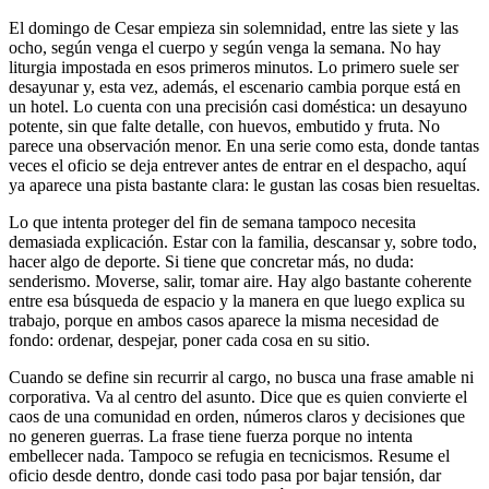
El domingo de Cesar empieza sin solemnidad, entre las siete y las
ocho, según venga el cuerpo y según venga la semana. No hay
liturgia impostada en esos primeros minutos. Lo primero suele ser
desayunar y, esta vez, además, el escenario cambia porque está en
un hotel. Lo cuenta con una precisión casi doméstica: un desayuno
potente, sin que falte detalle, con huevos, embutido y fruta. No
parece una observación menor. En una serie como esta, donde tantas
veces el oficio se deja entrever antes de entrar en el despacho, aquí
ya aparece una pista bastante clara: le gustan las cosas bien resueltas.
Lo que intenta proteger del fin de semana tampoco necesita
demasiada explicación. Estar con la familia, descansar y, sobre todo,
hacer algo de deporte. Si tiene que concretar más, no duda:
senderismo. Moverse, salir, tomar aire. Hay algo bastante coherente
entre esa búsqueda de espacio y la manera en que luego explica su
trabajo, porque en ambos casos aparece la misma necesidad de
fondo: ordenar, despejar, poner cada cosa en su sitio.
Cuando se define sin recurrir al cargo, no busca una frase amable ni
corporativa. Va al centro del asunto. Dice que es quien convierte el
caos de una comunidad en orden, números claros y decisiones que
no generen guerras. La frase tiene fuerza porque no intenta
embellecer nada. Tampoco se refugia en tecnicismos. Resume el
oficio desde dentro, donde casi todo pasa por bajar tensión, dar