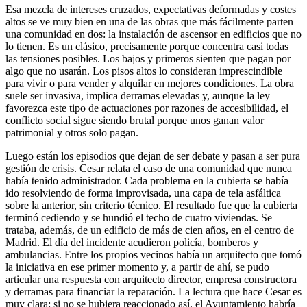
Esa mezcla de intereses cruzados, expectativas deformadas y costes
altos se ve muy bien en una de las obras que más fácilmente parten
una comunidad en dos: la instalación de ascensor en edificios que no
lo tienen. Es un clásico, precisamente porque concentra casi todas
las tensiones posibles. Los bajos y primeros sienten que pagan por
algo que no usarán. Los pisos altos lo consideran imprescindible
para vivir o para vender y alquilar en mejores condiciones. La obra
suele ser invasiva, implica derramas elevadas y, aunque la ley
favorezca este tipo de actuaciones por razones de accesibilidad, el
conflicto social sigue siendo brutal porque unos ganan valor
patrimonial y otros solo pagan.
Luego están los episodios que dejan de ser debate y pasan a ser pura
gestión de crisis. Cesar relata el caso de una comunidad que nunca
había tenido administrador. Cada problema en la cubierta se había
ido resolviendo de forma improvisada, una capa de tela asfáltica
sobre la anterior, sin criterio técnico. El resultado fue que la cubierta
terminó cediendo y se hundió el techo de cuatro viviendas. Se
trataba, además, de un edificio de más de cien años, en el centro de
Madrid. El día del incidente acudieron policía, bomberos y
ambulancias. Entre los propios vecinos había un arquitecto que tomó
la iniciativa en ese primer momento y, a partir de ahí, se pudo
articular una respuesta con arquitecto director, empresa constructora
y derramas para financiar la reparación. La lectura que hace Cesar es
muy clara: si no se hubiera reaccionado así, el Ayuntamiento habría