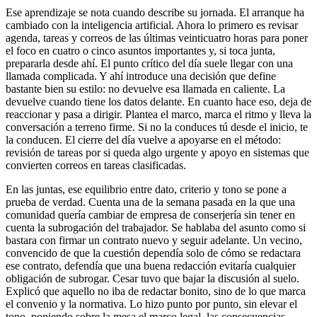
Ese aprendizaje se nota cuando describe su jornada. El arranque ha
cambiado con la inteligencia artificial. Ahora lo primero es revisar
agenda, tareas y correos de las últimas veinticuatro horas para poner
el foco en cuatro o cinco asuntos importantes y, si toca junta,
prepararla desde ahí. El punto crítico del día suele llegar con una
llamada complicada. Y ahí introduce una decisión que define
bastante bien su estilo: no devuelve esa llamada en caliente. La
devuelve cuando tiene los datos delante. En cuanto hace eso, deja de
reaccionar y pasa a dirigir. Plantea el marco, marca el ritmo y lleva la
conversación a terreno firme. Si no la conduces tú desde el inicio, te
la conducen. El cierre del día vuelve a apoyarse en el método:
revisión de tareas por si queda algo urgente y apoyo en sistemas que
convierten correos en tareas clasificadas.
En las juntas, ese equilibrio entre dato, criterio y tono se pone a
prueba de verdad. Cuenta una de la semana pasada en la que una
comunidad quería cambiar de empresa de conserjería sin tener en
cuenta la subrogación del trabajador. Se hablaba del asunto como si
bastara con firmar un contrato nuevo y seguir adelante. Un vecino,
convencido de que la cuestión dependía solo de cómo se redactara
ese contrato, defendía que una buena redacción evitaría cualquier
obligación de subrogar. Cesar tuvo que bajar la discusión al suelo.
Explicó que aquello no iba de redactar bonito, sino de lo que marca
el convenio y la normativa. Lo hizo punto por punto, sin elevar el
tono, poniendo sobre la mesa el marco legal, las consecuencias