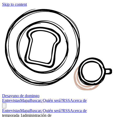
Skip to content
Desayuno
de domingo
Entrevistas
Mapa
Buscar
¿Quién será?
RSS
Acerca de
Entrevistas
Mapa
Buscar
¿Quién será?
RSS
Acerca de
temporada 1
administración de