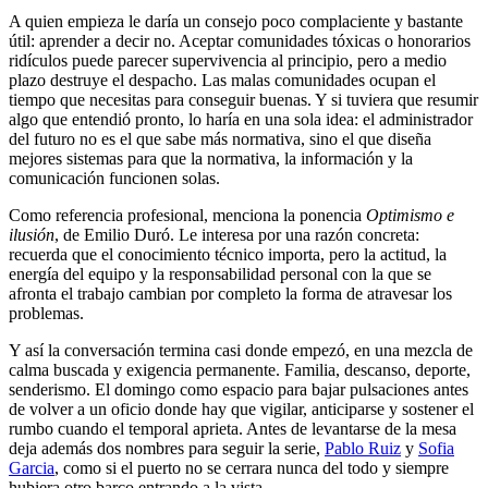
A quien empieza le daría un consejo poco complaciente y bastante
útil: aprender a decir no. Aceptar comunidades tóxicas o honorarios
ridículos puede parecer supervivencia al principio, pero a medio
plazo destruye el despacho. Las malas comunidades ocupan el
tiempo que necesitas para conseguir buenas. Y si tuviera que resumir
algo que entendió pronto, lo haría en una sola idea: el administrador
del futuro no es el que sabe más normativa, sino el que diseña
mejores sistemas para que la normativa, la información y la
comunicación funcionen solas.
Como referencia profesional, menciona la ponencia
Optimismo e
ilusión
, de Emilio Duró. Le interesa por una razón concreta:
recuerda que el conocimiento técnico importa, pero la actitud, la
energía del equipo y la responsabilidad personal con la que se
afronta el trabajo cambian por completo la forma de atravesar los
problemas.
Y así la conversación termina casi donde empezó, en una mezcla de
calma buscada y exigencia permanente. Familia, descanso, deporte,
senderismo. El domingo como espacio para bajar pulsaciones antes
de volver a un oficio donde hay que vigilar, anticiparse y sostener el
rumbo cuando el temporal aprieta. Antes de levantarse de la mesa
deja además dos nombres para seguir la serie,
Pablo Ruiz
y
Sofia
Garcia
, como si el puerto no se cerrara nunca del todo y siempre
hubiera otro barco entrando a la vista.