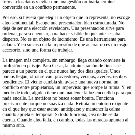
forma a los datos y evitar que una gestión ordinaria termine
convertida en un conflicto permanente.
Por eso, si tuviera que elegir un objeto que lo representa, no escoge
algo sentimental. Escoge una presentación bien estructurada. No
deja de ser una elección reveladora. Una presentación sirve para
ordenar, para secuenciar, para hacer visible lo que antes estaba
disperso. No es un objeto de lucimiento. Es una herramienta para
aclarar. Y en su caso da la impresión de que aclarar no es un rasgo
accesorio, sino una forma de trabajar.
La imagen más completa, sin embargo, llega cuando convierte la
profesión en paisaje. Para Cesar, la administración de fincas se
parece a un puerto en el que nunca hay dos días iguales. Unos
barcos llegan, otros se van: proveedores, vecinos, averías, recibos
pendientes. El viento cambia sin avisar: una nueva norma, un
conflicto entre propietarios, un imprevisto que rompe la rutina. Y, en
medio de todo, alguien tiene que mantener la luz encendida para que
nada encalle. La metáfora no busca sonar bonita. Funciona
precisamente porque no suaviza nada. Retrata un entorno exigente
en el que hay que estar atento, anticiparse y mantener la calma
cuando aprieta el temporal. Si todo funciona, casi nadie se da
cuenta. Cuando algo falla, en cambio, todas las miradas apuntan al
mismo sitio.