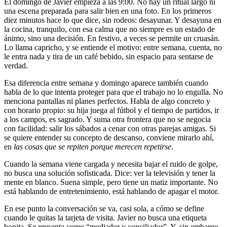
El domingo de Javier empieza a las 9:00. No hay un ritual largo ni
una escena preparada para salir bien en una foto. En los primeros
diez minutos hace lo que dice, sin rodeos: desayunar. Y desayuna en
la cocina, tranquilo, con esa calma que no siempre es un estado de
ánimo, sino una decisión. En festivo, a veces se permite un cruasán.
Lo llama capricho, y se entiende el motivo: entre semana, cuenta, no
le entra nada y tira de un café bebido, sin espacio para sentarse de
verdad.
Esa diferencia entre semana y domingo aparece también cuando
habla de lo que intenta proteger para que el trabajo no lo engulla. No
menciona pantallas ni planes perfectos. Habla de algo concreto y
con horario propio: su hija juega al fútbol y el tiempo de partidos, ir
a los campos, es sagrado. Y suma otra frontera que no se negocia
con facilidad: salir los sábados a cenar con otras parejas amigas. Si
se quiere entender su concepto de descanso, conviene mirarlo ahí,
en
las cosas que se repiten porque merecen repetirse
.
Cuando la semana viene cargada y necesita bajar el ruido de golpe,
no busca una solución sofisticada. Dice: ver la televisión y tener la
mente en blanco. Suena simple, pero tiene un matiz importante. No
está hablando de entretenimiento, está hablando de apagar el motor.
En ese punto la conversación se va, casi sola, a cómo se define
cuando le quitas la tarjeta de visita. Javier no busca una etiqueta
bonita. Se presenta como “mediador y conciliador”. Y, sin embargo,