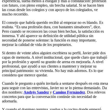
experiencia, suena menos a eslogan y más a constatación: profesión
con futuro, con pleno empleo, sin brecha salarial. Si se hacen bien
las cosas desde los colegios y con apoyo de los colegiados, ve
mucho recorrido.
El consejo que habría querido recibir al empezar no es blando. Es
realista. “Es una profesión dura, con bastantes sinsabores”, dice.
Pero cuando se reconocen las cosas bien hechas, la satisfacción es
inmensa. Y ahí aparece su definición de utilidad pública sin
necesidad de ponerse solemne: la función es muy importante,
mejorar la calidad de vida de los propietarios.
Si dentro de veinte años alguien escribiera su perfil, Javier pide dos
capas de memoria. A nivel institucional, que quede claro que trabajó
por la profesión y aportó su granito de arena en mejorarla. A nivel
profesional, que ayudó a sus clientes a mantener y mejorar su
principal patrimonio: su vivienda. No hay más adornos. Es lo que
considera que merece quedar.
Cuando le pregunto a quién invitaría a sentarse después en esta mesa
para seguir con las entrevistas, Javier no se lo piensa demasiado. Da
dos nombres:
Andrés Sandez
y
Camino Fernández
. Dos relevos
concretos para que la conversación continúe sin necesidad de
adornarla.
Y cuando el domingo termina, vuelve a la cocina donde empezó