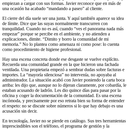
empiezan a cargar con sus formas. Javier reconoce que en más de
una ocasión ha acabado “mandando a paseo” al cliente.
El cierre del día suele ser una junta. Y aquí también aparece su idea
de límite. Dice que las suyas normalmente transcurren con
tranquilidad. Cuando no es así, cuando “ves el panorama nada más
empezar” porque se percibe en el ambiente, y no atienden a
explicaciones, dimite. “Dimito y borro la comunidad de mi
memoria.” No lo plantea como amenaza ni como pose: lo cuenta
como procedimiento de higiene profesional.
Hay una escena concreta donde ese desgaste se vuelve explícito.
Recuerda una comunidad grande en la que hicieron una fachada
ventilada. Una propietaria empezó a sembrar dudas sobre facturas e
importes. La “mayoría silenciosa” no intervenía, no apoyaba al
administrador. La situación acabó con Javier poniendo la carta boca
arriba: les dijo que, aunque no lo dijeran claramente, por cobardía, le
estaban acusando de ladrón. Les dio quince días para pasar por la
oficina y coger la documentación de la comunidad. Es una escena
incómoda, y precisamente por eso retrata bien su forma de entender
el respeto: no se discute sobre números si lo que hay debajo es una
acusación sin decir.
En tecnología, Javier no se pierde en catálogo. Sus tres herramientas
imprescindibles son el teléfono, el programa de gestión y la