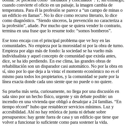
cuando convierte el oficio en un paisaje, la imagen cambia de
temperatura. Para él la profesión se parece a “un campo de minas o
un edificio en llamas”. No lo dice como recurso literario, lo dice
como diagnóstico. “Siendo sinceros, la prevención no caracteriza a
la profesión”, añade. Por mucho que se quiera vender lo contrario,
termina en una frase que lo resume todo: “somos bomberos”.
Ese tono encaja con el principal problema que ve hoy en las
comunidades. No empieza por la morosidad ni por la obra de turno.
Empieza por algo más de fondo: la sociedad se ha vuelto más
individualista y aquel concepto de comunidad que existía antes,
dice, se ha ido perdiendo. En ese clima, las grandes obras de
rehabilitación son un disparador casi automático. No por la obra en
sí, sino por lo que deja a la vista: el momento económico no es el
mismo para todos los propietarios, y la comunidad se parte por la
línea exacta donde cada uno siente que no puede o no quiere.
Su prueba más seria, curiosamente, no llega por una discusión en
sala sino por un hecho físico, urgente y sin debate posible: un
incendio en una vivienda que obligó a desalojar a 24 familias. “En
tiempo récord” hubo que restablecer servicios mínimos. Luz y
accesibilidad. Ahí no hay retórica de junta ni debate sobre
presupuestos: hay gente fuera de casa y un edificio que tiene que
volver a funcionar lo suficiente como para sostener la vida.