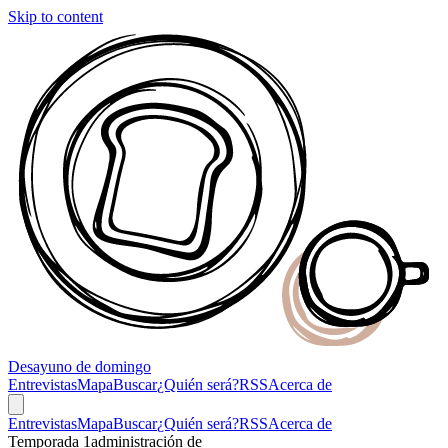
Skip to content
Desayuno
de domingo
Entrevistas
Mapa
Buscar
¿Quién será?
RSS
Acerca de
Entrevistas
Mapa
Buscar
¿Quién será?
RSS
Acerca de
Temporada 1
administración de