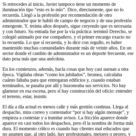
Si retrocedes al inicio, Javier tampoco tiene un momento de
iluminación tipo “esto es lo mío”. Dice, directamente, que no lo
recuerda. Llegó a la profesión por recomendación de otro
administrador que le habló de campo de negocio y de una profesión
emergente. Y, treinta años después, sigue creyendo que es necesaria
y con futuro. Su entrada fue por la vía práctica: terminó Derecho, se
colegió animado por ese compañero, y el primer encargo exacto no
lo recuerda. Lo que sí recuerda, y lo dice con orgullo, es haber
mantenido muchas comunidades durante más de veinte años. En un
sector donde el cambio de administrador es un deporte frecuente, ese
dato pesa más que una anécdota.
En los comienzos, además, hacía cosas que hoy casi suenan a otra
época. Vigilaba obras “como los jubilados”, bromea, calculaba
cuánto faltaba para que entregaran edificios y, cuando estaban
terminados, se pasaba por allí y buzoneaba sus servicios. No hay
glamour en esa escena, pero sí hay construcción del oficio: entender
el terreno, estar, insistir.
El día a día actual es menos calle y más gestión continua. Llega al
despacho, mira correo y contestador “por si hay algún mensaje”, y
empieza a contestar y a tramitar avisos. La fricción aparece donde
aparece en casi todos los despachos, pero él la nombra de forma más
dura. El momento crítico es cuando hay clientes mal educados que
no asumen que, al otro lado, hay profesionales, mejores o peores, y